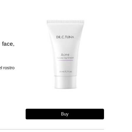
 face,
l rostro
Buy