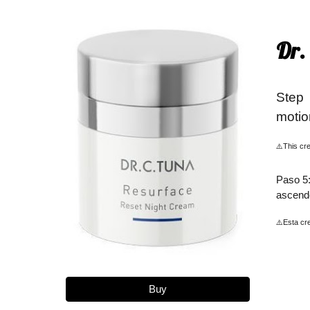
Dr. 
Step 
motio
⚠️This cre
Paso 5:
ascende
⚠️Esta cr
Buy