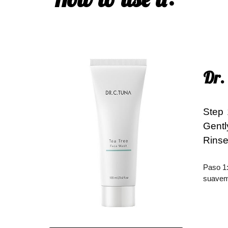
Dr.
Step
Gentl
Rinse
Paso 1:
suaveme